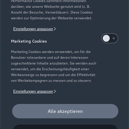
Service & Zubehör
Performance Cookies sammeln Informationen
Neuwagensuche
darüber, wie unsere Webseite genutzt wird (z. B.
Elektromodelle
Anzahl der Besuche, Verweildauer). Diese Cookies
Gebrauchtwagensuche
Support
werden zur Optimierung der Webseite verwendet.
Saisonale Angebote
Plug-in-Hybride
Gebrauchtwagen
Einstellungen anpassen
Audi Services
Über Audi
Kundenservice
Finanzierung
Marketing Cookies
Garantie
Händlersuche
Aktionen & Angebote
Unternehmen
Marketing Cookies werden verwendet, um für die
Audi digital services
Benutzer relevantere und auf deren Interessen
Audi Code
Geschäftskunden
Karriere
zugeschnittene Inhalte anzubieten. Sie werden auch
myAudi
verwendet, um die Erscheinungshäufigkeit einer
Häufige Fragen (FAQ)
Investor Relations
Werbeanzeige zu begrenzen und um die Effektivität
© 2026 AUDI AG. Alle Rechte vorbehalten
von Werbekampagnen zu messen und zu steuern.
Audi Online Beratung
Presse & Media Center
Impressum
Rechtliches
Hinweisgebersystem
Einstellungen anpassen
Online-Terminvereinbarung
Datenschutz
Datenschutzinformation
Cookie-Einstellungen
Servicekontakt
Cookie-Richtlinie
Barrierefreiheit
Audi erleben
Alle akzeptieren
Digital Services Act
EU Data Act
Bordbuch & Bedienungsanleitungen
Newsletter
Verträge kündigen