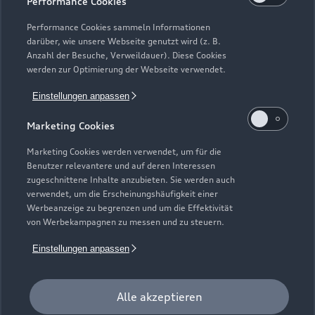
Performance Cookies
Modelle vergleichen
Service & Zubehör
Performance Cookies sammeln Informationen
Neuwagensuche
darüber, wie unsere Webseite genutzt wird (z. B.
Elektromodelle
Anzahl der Besuche, Verweildauer). Diese Cookies
Gebrauchtwagensuche
Support
werden zur Optimierung der Webseite verwendet.
Saisonale Angebote
Plug-in-Hybride
Gebrauchtwagen
Einstellungen anpassen
Audi Services
Über Audi
Kundenservice
Finanzierung
Marketing Cookies
Garantie
Händlersuche
Aktionen & Angebote
Unternehmen
Marketing Cookies werden verwendet, um für die
Audi digital services
Benutzer relevantere und auf deren Interessen
Audi Code
Geschäftskunden
Karriere
zugeschnittene Inhalte anzubieten. Sie werden auch
myAudi
verwendet, um die Erscheinungshäufigkeit einer
Häufige Fragen (FAQ)
Investor Relations
Werbeanzeige zu begrenzen und um die Effektivität
© 2026 AUDI AG. Alle Rechte vorbehalten
von Werbekampagnen zu messen und zu steuern.
Audi Online Beratung
Presse & Media Center
Impressum
Rechtliches
Hinweisgebersystem
Einstellungen anpassen
Online-Terminvereinbarung
Datenschutz
Datenschutzinformation
Cookie-Einstellungen
Servicekontakt
Cookie-Richtlinie
Barrierefreiheit
Audi erleben
Alle akzeptieren
Digital Services Act
EU Data Act
Bordbuch & Bedienungsanleitungen