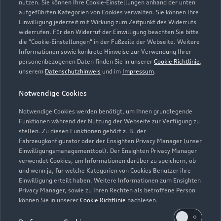
nutzen. Sie können Ihre Cookie-Einstellungen anhand der unten
Verkauf
aufgeführten Kategorien von Cookies verwalten. Sie können Ihre
Einwilligung jederzeit mit Wirkung zum Zeitpunkt des Widerrufs
Geöffnet bis
18:00
widerrufen. Für den Widerruf der Einwilligung beachten Sie bitte
die "Cookie-Einstellungen" in der Fußzeile der Webseite. Weitere
Informationen sowie konkrete Hinweise zur Verwendung Ihrer
Service
personenbezogenen Daten finden Sie in unserer
Cookie Richtlinie
,
Geöffnet bis
18:00
unserem
Datenschutzhinweis
und im
Impressum
.
Bitte beachten Sie, dass außerhalb der gesetzlichen
Notwendige Cookies
Öffnungszeiten keine Beratung, kein Verkauf und keine
Notwendige Cookies werden benötigt, um Ihnen grundlegende
Probefahrt erfolgen kann.
Funktionen während der Nutzung der Webseite zur Verfügung zu
stellen. Zu diesen Funktionen gehört z. B. der
Fahrzeugkonfigurator oder der Ensighten Privacy Manager (unser
Einwilligungsmanagementtool). Der Ensighten Privacy Manager
Zurück nach oben
verwendet Cookies, um Informationen darüber zu speichern, ob
und wenn ja, für welche Kategorien von Cookies Benutzer ihre
Einwilligung erteilt haben. Weitere Informationen zum Ensighten
Modelle
Privacy Manager, sowie zu Ihren Rechten als betroffene Person
können Sie in unserer
Cookie Richtlinie
nachlesen.
Kaufen & leasen
Alle Modelle