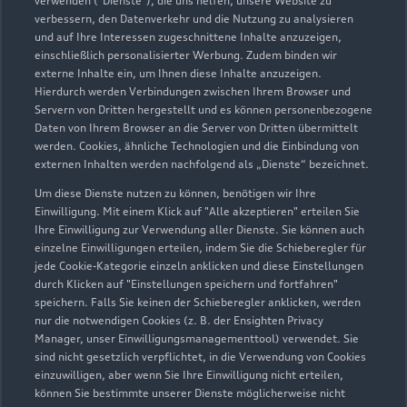
verwenden ("Dienste"), die uns helfen, unsere Website zu
verbessern, den Datenverkehr und die Nutzung zu analysieren
und auf Ihre Interessen zugeschnittene Inhalte anzuzeigen,
einschließlich personalisierter Werbung. Zudem binden wir
externe Inhalte ein, um Ihnen diese Inhalte anzuzeigen.
Hierdurch werden Verbindungen zwischen Ihrem Browser und
Servern von Dritten hergestellt und es können personenbezogene
Eichleitnerstraße 11
Daten von Ihrem Browser an die Server von Dritten übermittelt
86199 Augsburg
werden. Cookies, ähnliche Technologien und die Einbindung von
externen Inhalten werden nachfolgend als „Dienste“ bezeichnet.
0821 570470
Um diese Dienste nutzen zu können, benötigen wir Ihre
Einwilligung. Mit einem Klick auf "Alle akzeptieren" erteilen Sie
Ihre Einwilligung zur Verwendung aller Dienste. Sie können auch
audiaugsburg@schwaba.de
einzelne Einwilligungen erteilen, indem Sie die Schieberegler für
jede Cookie-Kategorie einzeln anklicken und diese Einstellungen
Kontaktdaten herunterladen
durch Klicken auf "Einstellungen speichern und fortfahren"
speichern. Falls Sie keinen der Schieberegler anklicken, werden
nur die notwendigen Cookies (z. B. der Ensighten Privacy
Manager, unser Einwilligungsmanagementtool) verwendet. Sie
sind nicht gesetzlich verpflichtet, in die Verwendung von Cookies
Öffnungszeiten
einzuwilligen, aber wenn Sie Ihre Einwilligung nicht erteilen,
können Sie bestimmte unserer Dienste möglicherweise nicht