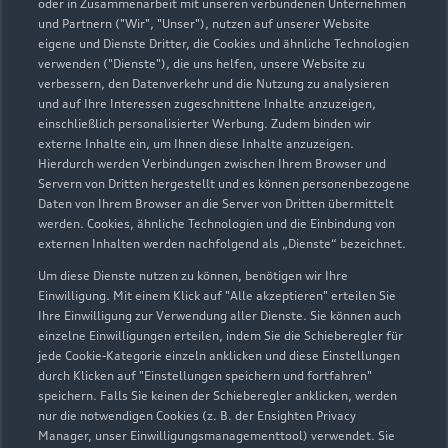
oder in Zusammenarbeit mit unseren verbundenen Unternehmen
und Partnern ("Wir", "Unser"), nutzen auf unserer Website
eigene und Dienste Dritter, die Cookies und ähnliche Technologien
verwenden ("Dienste"), die uns helfen, unsere Website zu
verbessern, den Datenverkehr und die Nutzung zu analysieren
und auf Ihre Interessen zugeschnittene Inhalte anzuzeigen,
einschließlich personalisierter Werbung. Zudem binden wir
externe Inhalte ein, um Ihnen diese Inhalte anzuzeigen.
Hierdurch werden Verbindungen zwischen Ihrem Browser und
Servern von Dritten hergestellt und es können personenbezogene
Eichleitnerstraße 11
Daten von Ihrem Browser an die Server von Dritten übermittelt
86199 Augsburg
werden. Cookies, ähnliche Technologien und die Einbindung von
externen Inhalten werden nachfolgend als „Dienste“ bezeichnet.
0821 570470
Um diese Dienste nutzen zu können, benötigen wir Ihre
Einwilligung. Mit einem Klick auf "Alle akzeptieren" erteilen Sie
Ihre Einwilligung zur Verwendung aller Dienste. Sie können auch
audiaugsburg@schwaba.de
einzelne Einwilligungen erteilen, indem Sie die Schieberegler für
jede Cookie-Kategorie einzeln anklicken und diese Einstellungen
Kontaktdaten herunterladen
durch Klicken auf "Einstellungen speichern und fortfahren"
speichern. Falls Sie keinen der Schieberegler anklicken, werden
nur die notwendigen Cookies (z. B. der Ensighten Privacy
Manager, unser Einwilligungsmanagementtool) verwendet. Sie