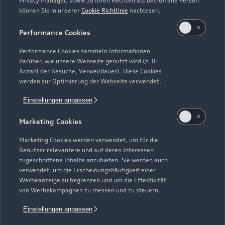
Privacy Manager, sowie zu Ihren Rechten als betroffene Person
können Sie in unserer
Cookie Richtlinie
nachlesen.
Kaufen & leasen
Alle Modelle
Performance Cookies
Modelle vergleichen
Service & Zubehör
Performance Cookies sammeln Informationen
Neuwagensuche
darüber, wie unsere Webseite genutzt wird (z. B.
Elektromodelle
Anzahl der Besuche, Verweildauer). Diese Cookies
Gebrauchtwagensuche
Support
werden zur Optimierung der Webseite verwendet.
Saisonale Angebote
Plug-in-Hybride
Gebrauchtwagen
Einstellungen anpassen
Audi Services
Über Audi
Kundenservice
Finanzierung
Marketing Cookies
Garantie
Händlersuche
Aktionen & Angebote
Unternehmen
Marketing Cookies werden verwendet, um für die
Audi digital services
Benutzer relevantere und auf deren Interessen
Audi Code
Geschäftskunden
Karriere
zugeschnittene Inhalte anzubieten. Sie werden auch
myAudi
verwendet, um die Erscheinungshäufigkeit einer
Häufige Fragen (FAQ)
Investor Relations
Werbeanzeige zu begrenzen und um die Effektivität
© 2026 AUDI AG. Alle Rechte vorbehalten
von Werbekampagnen zu messen und zu steuern.
Audi Online Beratung
Presse & Media Center
Impressum
Rechtliches
Hinweisgebersystem
Einstellungen anpassen
Online-Terminvereinbarung
Datenschutz
Datenschutzinformation
Cookie-Einstellungen