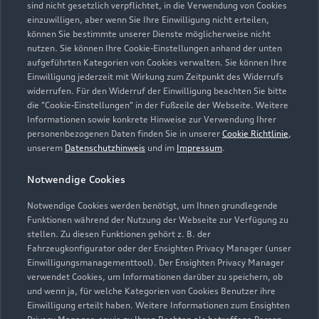
sind nicht gesetzlich verpflichtet, in die Verwendung von Cookies
Öffnungszeiten
einzuwilligen, aber wenn Sie Ihre Einwilligung nicht erteilen,
können Sie bestimmte unserer Dienste möglicherweise nicht
nutzen. Sie können Ihre Cookie-Einstellungen anhand der unten
Verkauf
aufgeführten Kategorien von Cookies verwalten. Sie können Ihre
Einwilligung jederzeit mit Wirkung zum Zeitpunkt des Widerrufs
Geschlossen
,
öffnet am
Montag 08:00
widerrufen. Für den Widerruf der Einwilligung beachten Sie bitte
die "Cookie-Einstellungen" in der Fußzeile der Webseite. Weitere
Informationen sowie konkrete Hinweise zur Verwendung Ihrer
Service
personenbezogenen Daten finden Sie in unserer
Cookie Richtlinie
,
Geschlossen
,
öffnet am
Montag 07:00
unserem
Datenschutzhinweis
und im
Impressum
.
Bitte beachten Sie, dass außerhalb der gesetzlichen
Notwendige Cookies
Öffnungszeiten keine Beratung, kein Verkauf und keine
Notwendige Cookies werden benötigt, um Ihnen grundlegende
Probefahrt erfolgen kann.
Funktionen während der Nutzung der Webseite zur Verfügung zu
stellen. Zu diesen Funktionen gehört z. B. der
Fahrzeugkonfigurator oder der Ensighten Privacy Manager (unser
Einwilligungsmanagementtool). Der Ensighten Privacy Manager
Zurück nach oben
verwendet Cookies, um Informationen darüber zu speichern, ob
und wenn ja, für welche Kategorien von Cookies Benutzer ihre
Einwilligung erteilt haben. Weitere Informationen zum Ensighten
Modelle