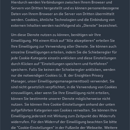
Hierdurch werden Verbindungen zwischen Ihrem Browser und
Servern von Dritten hergestellt und es können personenbezogene
Daten von Ihrem Browser an die Server von Dritten übermittelt
werden. Cookies, ähnliche Technologien und die Einbindung von
externen Inhalten werden nachfolgend als „Dienste“ bezeichnet.
Um diese Dienste nutzen zu können, benötigen wir Ihre
Einwilligung. Mit einem Klick auf "Alle akzeptieren" erteilen Sie
Ihre Einwilligung zur Verwendung aller Dienste. Sie können auch
Audi Pflegemitteltasche
einzelne Einwilligungen erteilen, indem Sie die Schieberegler für
jede Cookie-Kategorie einzeln anklicken und diese Einstellungen
Sommer
durch Klicken auf "Einstellungen speichern und fortfahren"
speichern. Falls Sie keinen der Schieberegler anklicken, werden
Damit Ihr Audi auch im Sommer glänzt: die
nur die notwendigen Cookies (z. B. der Ensighten Privacy
passende Pflege in einer Tasche.
Manager, unser Einwilligungsmanagementtool) verwendet. Sie
sind nicht gesetzlich verpflichtet, in die Verwendung von Cookies
Zur Audi Shopping World
einzuwilligen, aber wenn Sie Ihre Einwilligung nicht erteilen,
können Sie bestimmte unserer Dienste möglicherweise nicht
nutzen. Sie können Ihre Cookie-Einstellungen anhand der unten
aufgeführten Kategorien von Cookies verwalten. Sie können Ihre
Einwilligung jederzeit mit Wirkung zum Zeitpunkt des Widerrufs
widerrufen. Für den Widerruf der Einwilligung beachten Sie bitte
die "Cookie-Einstellungen" in der Fußzeile der Webseite. Weitere