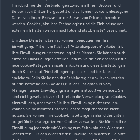
Service
Hierdurch werden Verbindungen zwischen Ihrem Browser und
Geschlossen
,
öffnet am
Montag 07:00
Servern von Dritten hergestellt und es können personenbezogene
Daten von Ihrem Browser an die Server von Dritten übermittelt
werden. Cookies, ähnliche Technologien und die Einbindung von
Bitte beachten Sie, dass außerhalb der gesetzlichen
externen Inhalten werden nachfolgend als „Dienste“ bezeichnet.
Öffnungszeiten keine Beratung, kein Verkauf und keine
Probefahrt erfolgen kann.
Um diese Dienste nutzen zu können, benötigen wir Ihre
Einwilligung. Mit einem Klick auf "Alle akzeptieren" erteilen Sie
Ihre Einwilligung zur Verwendung aller Dienste. Sie können auch
einzelne Einwilligungen erteilen, indem Sie die Schieberegler für
Zurück nach oben
jede Cookie-Kategorie einzeln anklicken und diese Einstellungen
durch Klicken auf "Einstellungen speichern und fortfahren"
speichern. Falls Sie keinen der Schieberegler anklicken, werden
Modelle
nur die notwendigen Cookies (z. B. der Ensighten Privacy
Manager, unser Einwilligungsmanagementtool) verwendet. Sie
sind nicht gesetzlich verpflichtet, in die Verwendung von Cookies
Kaufen & leasen
Alle Modelle
einzuwilligen, aber wenn Sie Ihre Einwilligung nicht erteilen,
können Sie bestimmte unserer Dienste möglicherweise nicht
Modelle vergleichen
nutzen. Sie können Ihre Cookie-Einstellungen anhand der unten
Service & Zubehör
Neuwagensuche
aufgeführten Kategorien von Cookies verwalten. Sie können Ihre
Elektromodelle
Einwilligung jederzeit mit Wirkung zum Zeitpunkt des Widerrufs
Gebrauchtwagensuche
widerrufen. Für den Widerruf der Einwilligung beachten Sie bitte
Support
Saisonale Angebote
Plug-in-Hybride