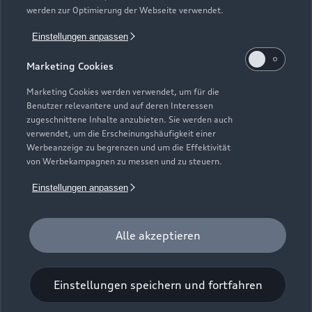
Kriterien an ausgewählte Audi Partnerunternehmen vergeben.
werden zur Optimierung der Webseite verwendet.
Hierzu zählen überdurchschnittliche Leistungen in der
Einstellungen anpassen
Kundenloyalisierung, ein digitales Format zur
Terminvereinbarung sowie die zeitnahe Abarbeitung von
Marketing Cookies
Kundenanliegen. Mitarbeiter_innen dieser Betriebe sind
sowohl im technischen Bereich als auch in der
Marketing Cookies werden verwendet, um für die
Benutzer relevantere und auf deren Interessen
Kundenbetreuung besonders ausgebildet und qualifiziert.
zugeschnittene Inhalte anzubieten. Sie werden auch
verwendet, um die Erscheinungshäufigkeit einer
2
Die direkten und indirekten Tochtergesellschaften der
Werbeanzeige zu begrenzen und um die Effektivität
Volkswagen Financial Services AG erbringen unter dem
von Werbekampagnen zu messen und zu steuern.
gemeinsamen Kennzeichen „Volkswagen Financial Services“
verschiedene Leistungen. Es handelt sich hierbei um
Einstellungen anpassen
Bankleistungen (durch Volkswagen Bank GmbH),
Leasingleistungen (durch Volkswagen Leasing GmbH),
Alle akzeptieren
Versicherungsleistungen (durch Volkswagen Versicherung AG,
Volkswagen Autoversicherung AG) sowie Mobilitätsleistungen
(u. a. durch Volkswagen Leasing GmbH). Zusätzlich werden
Einstellungen speichern und fortfahren
Versicherungsprodukte anderer Anbieter vermittelt.