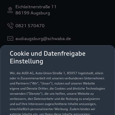
Eichleitnerstraße 11
86199 Augsburg
0821 570470
audiaugsburg@schwaba.de
Kontaktdaten herunterladen
Cookie und Datenfreigabe
Einstellung
Wir, die AUDI AG, Auto-Union-Straße 1, 85057 Ingolstadt, allein
Öffnungszeiten
oder in Zusammenarbeit mit unseren verbundenen Unternehmen
und Partnern ("Wir", "Unser"), nutzen auf unserer Website
eigene und Dienste Dritter, die Cookies und ähnliche Technologien
verwenden ("Dienste"), die uns helfen, unsere Website zu
Verkauf
verbessern, den Datenverkehr und die Nutzung zu analysieren
Geschlossen
,
öffnet am
Montag 08:00
und auf Ihre Interessen zugeschnittene Inhalte anzuzeigen,
einschließlich personalisierter Werbung. Zudem binden wir
externe Inhalte ein, um Ihnen diese Inhalte anzuzeigen.