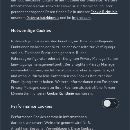
die "Cookie-Einstellungen" in der Fußzeile der Webseite. Weitere
Gebrauchtwagen
Informationen sowie konkrete Hinweise zur Verwendung Ihrer
Audi Services
Über Audi
personenbezogenen Daten finden Sie in unserer
Cookie Richtlinie
,
Kundenservice
Finanzierung
unserem
Datenschutzhinweis
und im
Impressum
.
Garantie
Händlersuche
Aktionen & Angebote
Notwendige Cookies
Unternehmen
Audi digital services
Audi Code
Geschäftskunden
Notwendige Cookies werden benötigt, um Ihnen grundlegende
Karriere
myAudi
Funktionen während der Nutzung der Webseite zur Verfügung zu
Häufige Fragen (FAQ)
stellen. Zu diesen Funktionen gehört z. B. der
Investor Relations
Fahrzeugkonfigurator oder der Ensighten Privacy Manager (unser
© 2026 AUDI AG. Alle Rechte vorbehalten
Audi Online Beratung
Einwilligungsmanagementtool). Der Ensighten Privacy Manager
Presse & Media Center
verwendet Cookies, um Informationen darüber zu speichern, ob
Impressum
Rechtliches
Hinweisgebersystem
Online-Terminvereinbarung
und wenn ja, für welche Kategorien von Cookies Benutzer ihre
Datenschutz
Datenschutzinformation
Cookie-Einstellungen
Einwilligung erteilt haben. Weitere Informationen zum Ensighten
Servicekontakt
Cookie-Richtlinie
Barrierefreiheit
Privacy Manager, sowie zu Ihren Rechten als betroffene Person
Audi erleben
können Sie in unserer
Cookie Richtlinie
nachlesen.
Digital Services Act
EU Data Act
Bordbuch & Bedienungsanleitungen
Newsletter
Performance Cookies
Verträge kündigen
Performance Cookies sammeln Informationen
1
Die Auszeichnung Audi Top Service Partner 2026 wurde von
darüber, wie unsere Webseite genutzt wird (z. B.
der AUDI AG unter Ausschluss Dritter nach festgelegten
Anzahl der Besuche, Verweildauer). Diese Cookies